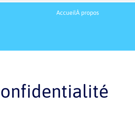
Accueil
À propos
c
o
n
f
i
d
e
n
t
i
a
l
i
t
é