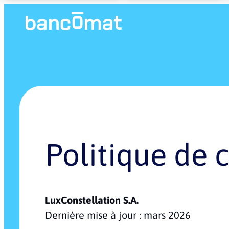
P
o
l
i
t
i
q
u
e
d
e
LuxConstellation S.A.
Dernière mise à jour : mars 2026